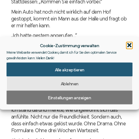
Stattdessen: „Kommen Sie einfach vorbei.“
Mein Auto hat noch nicht wirklich auf dem Hof
gestoppt, kommt ein Mann aus der Halle und fragt ob
er mir helfen kann.
„Ich hatte gestern angerufen…“
„Ja, ich weiß, das war mein Sohn. Ich bin der Chef. Wo
Cookie-Zustimmung verwalten
ist das Regal? Ich helfe
Meine Webseite verwendet Cookies, damit ich für Sie den optimalen Service
Ihnen es reinzutragen.“
gewährleisten kann.
Vielen Dank
!
In der Halle rief er einen Mitarbeiter zu sich. 10 Minuten
Alle akzeptieren
später war das Regal von diesem kompetenten,
freundlichen Mitarbeiter repariert.
Ablehnen
Und der Preis? „Geben Sie einfach was in die
Einstellungen anzeigen
Kaffeekasse.“
Ich stand da und merkte, wie ungewohnt sich das
anfühlte. Nicht nur die Freundlichkeit. Sondern auch,
dass einfach etwas gelöst wurde. Ohne Drama. Ohne
Formulare. Ohne drei Wochen Wartezeit.