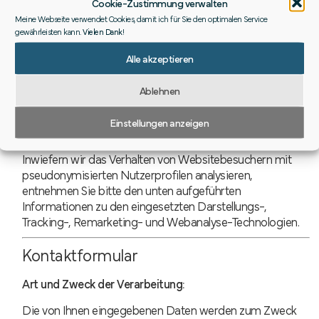
Cookie-Zustimmung verwalten
Bitte beachten Sie, dass einzelne Funktionen unserer
Meine Webseite verwendet Cookies, damit ich für Sie den optimalen Service
Website möglicherweise nicht funktionieren, wenn Sie die
gewährleisten kann.
Vielen Dank
!
Verwendung von Cookies deaktiviert haben.
Alle akzeptieren
Widerruf der Einwilligung:
Ablehnen
Sie können Ihre Einwilligung jederzeit über unser Cookie-
Consent-Tool widerrufen.
Einstellungen anzeigen
Profiling:
Inwiefern wir das Verhalten von Websitebesuchern mit
pseudonymisierten Nutzerprofilen analysieren,
entnehmen Sie bitte den unten aufgeführten
Informationen zu den eingesetzten Darstellungs-,
Tracking-, Remarketing- und Webanalyse-Technologien.
Kontaktformular
Art und Zweck der Verarbeitung:
Die von Ihnen eingegebenen Daten werden zum Zweck