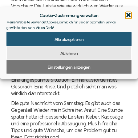
Vorschein: Die Leiste wie sie wirklich war. Weder aus
Metall noch aus Metallfolie. Nur billiges
Cookie-Zustimmung verwalten
zweifachfoliertes Holz, das nach mehr aussehen
Meine Webseite verwendet Cookies, damit ich für Sie den optimalen Service
wollte.
gewährleisten kann.
Vielen Dank
!
Der Lack war – wortwörtlich – ab.
Alle akzeptieren
Kennst du auch solche Menschen? Oder Produkte?
Die glänzen und imponieren solange niemand
Ablehnen
genauer hinschaut?
Einstellungen anzeigen
Bis irgendwann dann das Abklebeband kommt.
Eine angespannte Situation. Ein herausforderndes
Gespräch. Eine Krise. Und plötzlich sieht man was
wirklich dahintersteckt.
Die gute Nachricht vom Samstag: Es gibt auch das
Gegenteil. Wieder mein Schreiner. Anruf. Eine Stunde
später hatte ich passende Leisten, Kleber, Kappsäge
und eine professionelle Absaugung. Plus hilfreiche
Tipps und gute Wünsche, um das Problem gut zu
lösen. Echt richtig cool…