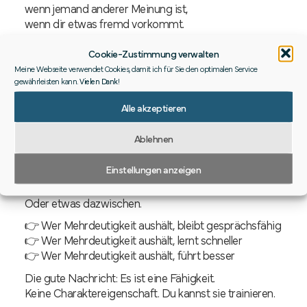
wenn jemand anderer Meinung ist,
wenn dir etwas fremd vorkommt.
Ohne sofort dicht zu machen.
Cookie-Zustimmung verwalten
Ohne aggressiv zu werden.
Meine Webseite verwendet Cookies, damit ich für Sie den optimalen Service
Klingt simpel. Ist es aber nicht.
gewährleisten kann.
Vielen Dank
!
Wir leben in einer Zeit, in der gefühlt alles eindeutig
Alle akzeptieren
sein muss.
Schwarz oder weiß. Richtig oder falsch. Mit mir oder
Ablehnen
gegen mich.
Einstellungen anzeigen
Dabei ist die Realität fast immer beides.
Oder keines von beiden.
Oder etwas dazwischen.
👉 Wer Mehrdeutigkeit aushält, bleibt gesprächsfähig
👉 Wer Mehrdeutigkeit aushält, lernt schneller
👉 Wer Mehrdeutigkeit aushält, führt besser
Die gute Nachricht: Es ist eine Fähigkeit.
Keine Charaktereigenschaft. Du kannst sie trainieren.