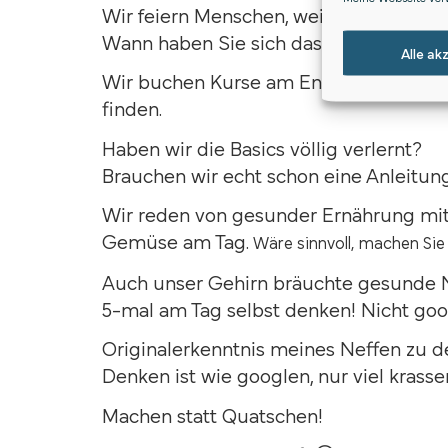
Wir feiern Menschen, weil sie ins Eiswa
Wann haben Sie sich das letzte Mal gan
Alle ak
Wir buchen Kurse am Ende der Welt, u
finden.
Haben wir die Basics völlig verlernt?
Brauchen wir echt schon eine Anleitun
Wir reden von gesunder Ernährung mit
Gemüse am Tag.
Wäre sinnvoll, machen Sie
Auch unser Gehirn bräuchte gesunde 
5-mal am Tag selbst denken! Nicht goo
Originalerkenntnis meines Neffen zu 
Denken ist wie googlen, nur viel krasse
Machen statt Quatschen!