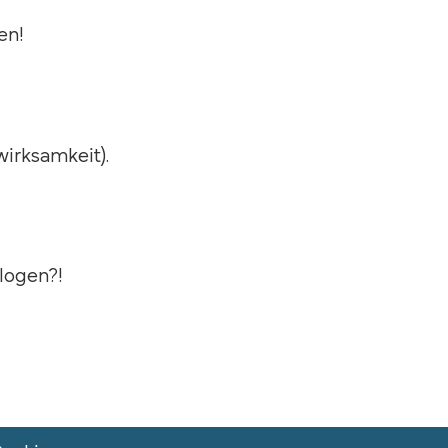
en!
irksamkeit).
logen?!