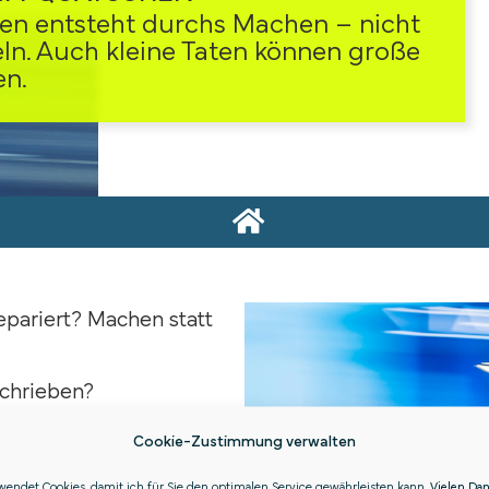
uen entsteht durchs Machen – nicht
ln. Auch kleine Taten können große
n.
epariert? Machen statt
chrieben?
Cookie-Zustimmung verwalten
endet Cookies, damit ich für Sie den optimalen Service gewährleisten kann.
Vielen Da