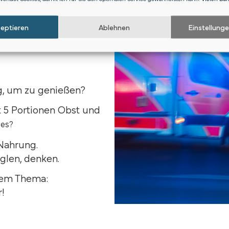
sser springen.
z intensiv gespürt?
zeptieren
Ablehnen
Einstellung
m zu uns selbst zu
g, um zu genießen?
 5 Portionen Obst und
 es?
Nahrung.
glen, denken.
dem Thema:
r!