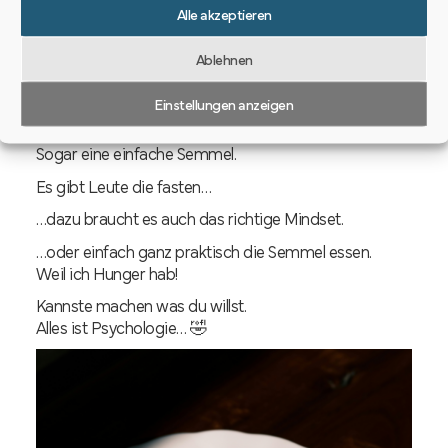
Wurst…?!?
Alle akzeptieren
Eigentlich wollte ich doch weniger Fleisch essen.
Ablehnen
Wo ist eigentlich das Brotmesser mit dem
Wellenschliff?
Einstellungen anzeigen
Echt krass, wie teurer alles ist.
Sogar eine einfache Semmel.
Es gibt Leute die fasten…
…dazu braucht es auch das richtige Mindset.
…oder einfach ganz praktisch die Semmel essen.
Weil ich Hunger hab!
Kannste machen was du willst.
Alles ist Psychologie… 🤣