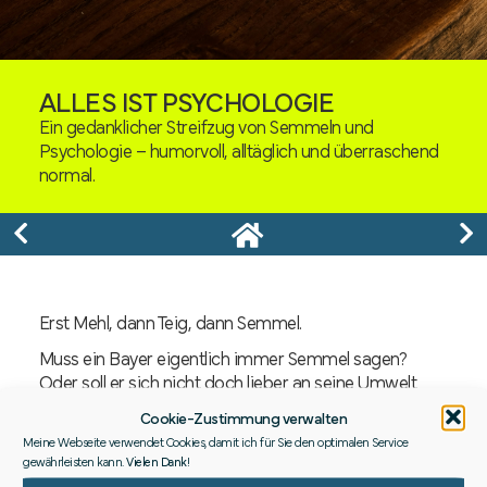
ALLES IST PSYCHOLOGIE
Ein gedanklicher Streifzug von Semmeln und
Psychologie – humorvoll, alltäglich und überraschend
normal.
Erst Mehl, dann Teig, dann Semmel.
Muss ein Bayer eigentlich immer Semmel sagen?
Oder soll er sich nicht doch lieber an seine Umwelt
anpassen?
Cookie-Zustimmung verwalten
Mmhh, mit Butter und dick Marmelade…
Meine Webseite verwendet Cookies, damit ich für Sie den optimalen Service
gewährleisten kann.
Vielen Dank
!
Oder erst herzhaft?!