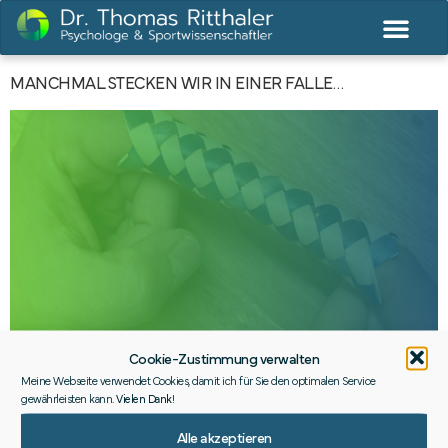
MANCHMAL STECKEN WIR IN EINER FALLE…
Cookie-Zustimmung verwalten
Meine Webseite verwendet Cookies, damit ich für Sie den optimalen Service
gewährleisten kann.
Vielen Dank
!
Die Fingerfalle zeigt: Mehr vom Gleichen hilft nicht. Neue
Alle akzeptieren
Wege entstehen, wenn wir das Muster ändern.