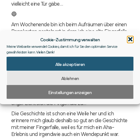
vielleicht eine Tür gäbe…
🔵
Am Wochenende bin ich beim Aufräumen über einen
Pappkarton gestolpert in dem ich eine alte Fingerfalle
fand. Die Geschichte dazu fiel mir sofort wieder ein.
Cookie-Zustimmung verwalten
Meine Webseite verwendet Cookies, damit ich für Sie den optimalen Service
Aber erstmal: Was ist eine Fingerfalle? Eine Fingerfalle
gewährleisten kann.
Vielen Dank
!
ist eine aus einem Geflecht bestehende Röhre, die
bereits in der zweiten Hälfte des 19. Jahrhunderts als
Alle akzeptieren
Scherzartikel bekannt war. Mit etwa 14 cm Länge und
einem Durchmesser von 1,5 cm hat sie optimale
Ablehnen
Abmessungen, um seine beiden Zeigefinger rechts
und links hineinstecken zu können. Einmal
Einstellungen anzeigen
hineingesteckt, gilt: Je fester man daran zieht, desto
enger zieht sich die Fingerfalle zu…
Die Geschichte ist schon eine Weile her und ich
erinnere mich glaub deshalb so gut an die Geschichte
mit meiner Fingerfalle, weil es für mich ein Aha-
Erlebnis und irgendwie auch ein Wendepunkt war.