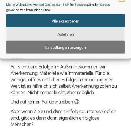
Meine Webseite verwendet Cookies, damit ich für Sie den optimalen Service
Vorsätze, erfolgreiche Projekte, etc…
gewährleisten kann.
Vielen Dank
!
Menschen können sich zudem erfolgreich fühlen,
Alle akzeptieren
wenn sie sich in ihrem Leben erfüllt und zufrieden
erleben. Meist klappt das nicht automatisch. Oft steht
Ablehnen
auch hier ein Ziel und die Motivation dahinter, zu
lernen Dinge anders zu leben.
Einstellungen anzeigen
Persönliches Wachstum ist auch ein Erfolg. So wie
Glück.
Für sichtbare Erfolge im Außen bekommen wir
Anerkennung. Materielle wie immaterielle. Für die
weniger offensichtlichen Erfolge in meiner eigenen
Welt ist es hilfreich sich selbst Anerkennung zollen zu
können. Nicht immer leicht, aber möglich.
Und auf keinen Fall übertreiben 😉
Aber wenn Ziele und damit Erfolg so unterschiedlich
sind, gibt es denn dann eigentlich erfolglose
Menschen?