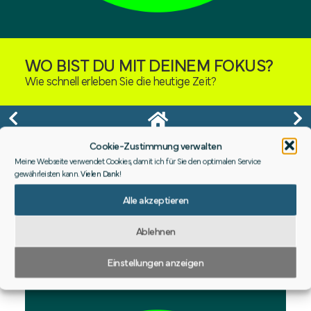
WO BIST DU MIT DEINEM FOKUS?
Wie schnell erleben Sie die heutige Zeit?
Cookie-Zustimmung verwalten
Meine Webseite verwendet Cookies, damit ich für Sie den optimalen Service
gewährleisten kann.
Vielen Dank
!
Gefühlt wird alles immer mehr und schneller.
Alle akzeptieren
Vieles können wir nicht beeinflussen.
Ablehnen
Aber manches schon.
Unsere Aufmerksamkeit.
Einstellungen anzeigen
Fokus auf den Fokus!