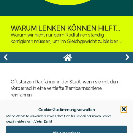
WARUM LENKEN KÖNNEN HILFT…
Warum wir nicht nur beim Radfahren ständig
korrigieren müssen, um im Gleichgewicht zu bleiben ...
Oft stürzen Radfahrer in der Stadt, wenn sie mit dem
Vorderrad in eine vertiefte Trambahnschiene
reinfahren.
❓ Warum?
Cookie-Zustimmung verwalten
Weil sie nicht mehr lenken können.
Meine Webseite verwendet Cookies, damit ich für Sie den optimalen Service
gewährleisten kann.
Vielen Dank
!
Aber sie könnten doch theoretisch geradeaus fahren?!
Nein.
Alle akzeptieren