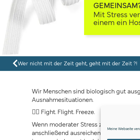
GEMEINSAM
Mit Stress ve
einem ein Ho
Wer nicht mit der Zeit geht, geht mit der Zeit ?!
Wir Menschen sind biologisch gut ausg
Ausnahmesituationen.
👉🏻 Fight. Flight. Freeze.
Wenn moderater Stress zeitlich begren
Meine Webseite verw
anschließend ausreichend Zeit bekomm