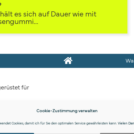
?
rhält es sich auf Dauer wie mit
sengummi...
War
erüstet für
Cookie-Zustimmung verwalten
zt bleibt und du
endet Cookies, damit ich für Sie den optimalen Service gewährleisten kann.
Vielen Da
st, kehrst du auch