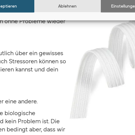
ormalzustand zurück.
zeptieren
Ablehnen
Einstellung
r eine normale
ch ohne Probleme wieder
lich über ein gewisses
Auch Stressoren können so
sieren kannst und dein
er eine andere.
e biologische
d kein Problem ist. Die
en bedingt aber, dass wir