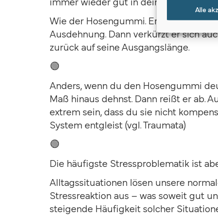
immer wieder gut in deinen relaxten N
Alle ak
Wie der Hosengummi. Er ist gebaut fü
Ausdehnung. Dann verkürzt er sich au
zurück auf seine Ausgangslänge.
🟢
Anders, wenn du den Hosengummi deut
Maß hinaus dehnst. Dann reißt er ab. 
extrem sein, dass du sie nicht kompen
System entgleist (vgl. Traumata)
🟢
Die häufigste Stressproblematik ist ab
Alltagssituationen lösen unsere normal
Stressreaktion aus – was soweit gut un
steigende Häufigkeit solcher Situation