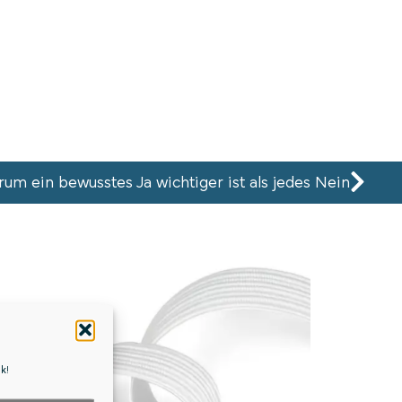
um ein bewusstes Ja wichtiger ist als jedes Nein
nk
!