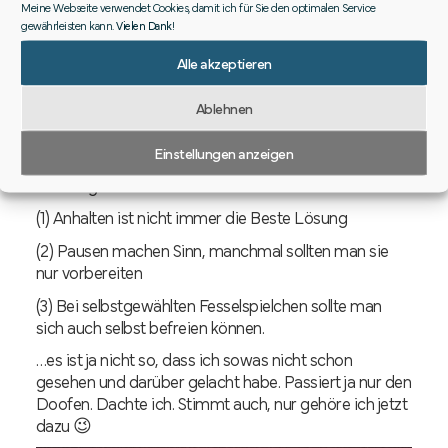
Meine Webseite verwendet Cookies, damit ich für Sie den optimalen Service
Klicksystem unterwegs.
gewährleisten kann.
Vielen Dank
!
Rote Ampel.
Alle akzeptieren
Gebremst. Gestoppt. Umgefallen.
Ablehnen
So klar.
Anderes System, und das zu spät gecheckt!
Einstellungen anzeigen
Learnings
(1) Anhalten ist nicht immer die Beste Lösung
(2) Pausen machen Sinn, manchmal sollten man sie
nur vorbereiten
(3) Bei selbstgewählten Fesselspielchen sollte man
sich auch selbst befreien können.
…es ist ja nicht so, dass ich sowas nicht schon
gesehen und darüber gelacht habe. Passiert ja nur den
Doofen. Dachte ich. Stimmt auch, nur gehöre ich jetzt
dazu 😉