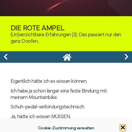
DIE ROTE AMPEL
(Un)verzichtbare Erfahrungen (3): Das passiert nur den
ganz Doofen...
Eigentlich hätte ich es wissen können.
Ich habe ja schon länger eine feste Bindung mit
meinem Mountainbike.
Schuh-pedal-verbindungstechnisch.
Ja, hätte ich wissen MÜSSEN.
Hätte, hätte Fahrradkette…
Cookie-Zustimmung verwalten
Das erste Mal also auf dem Rennrad mit neuem