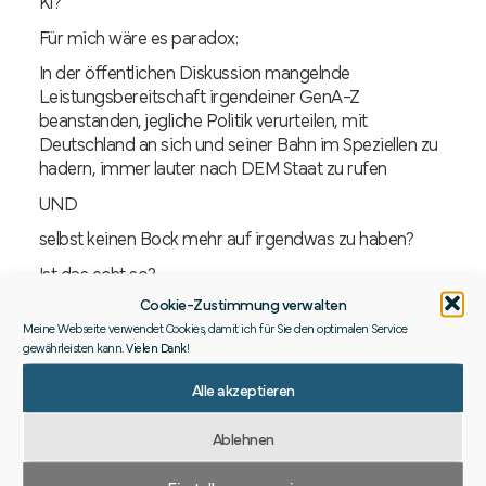
KI?
Für mich wäre es paradox:
In der öffentlichen Diskussion mangelnde
Leistungsbereitschaft irgendeiner GenA-Z
beanstanden, jegliche Politik verurteilen, mit
Deutschland an sich und seiner Bahn im Speziellen zu
hadern, immer lauter nach DEM Staat zu rufen
UND
selbst keinen Bock mehr auf irgendwas zu haben?
Ist das echt so?
Cookie-Zustimmung verwalten
Ne!
❌ Zu pauschal.
Meine Webseite verwendet Cookies, damit ich für Sie den optimalen Service
gewährleisten kann.
Vielen Dank
!
❌ Zu populistisch.
❌ Zu einfach.
Alle akzeptieren
Wir müssen da anders ran.
Differenzierter. Ist halt dann nicht mehr so schön
Ablehnen
einfach.
Einstellungen anzeigen