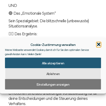
UND
🟢 Das „Emotionale System“
Sein Spezialgebiet: Die blitzschnelle (unbewusste)
Situationsanalyse.
👉🏻 Das Ergebnis:
Cookie-Zustimmung verwalten
Meine Webseite verwendet Cookies, damit ich für Sie den optimalen Service
Emotionen
gewährleisten kann.
Vielen Dank
!
Sie können als Programme verstanden werden, die
Alle akzeptieren
dich insbesondere auf körperlicher Ebene für
notwendige Handlungen „vorkonfigurieren“.
Ablehnen
👉🏻 Das Ziel: Die Befriedigung deiner Bedürfnisse in
Einstellungen anzeigen
der Situation.
Emotionen sind also unbedingte Voraussetzung für all
deine Entscheidungen und die Steuerung deines
Verhaltens.