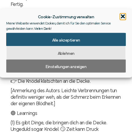
Fertig.
Man kann so auch schnell Leberknödelsuppe
Cookie-Zustimmung verwalten
zubereiten.
Meine Webseite verwendet Cookies, damit ich für Sie den optimalen Service
Apropos ABWARTEN…
gewährleisten kann.
Vielen Dank
!
Wenn die Ungeduld groß und die Abdampfzeit zu
Alle akzeptieren
lang scheint:
Ablehnen
❓ „𝘋𝘪𝘦 𝘚𝘶𝘱𝘱𝘦 𝘪𝘴𝘵 𝘣𝘦𝘴𝘵𝘪𝘮𝘮𝘵 𝘴𝘤𝘩𝘰𝘯 𝘧𝘦𝘳𝘵𝘪𝘨.
𝘔𝘢𝘯 𝘬𝘢𝘯𝘯 𝘥𝘰𝘤𝘩 𝘮𝘢𝘭 𝘴𝘤𝘩𝘢𝘶𝘦𝘯, 𝘰𝘣…“
Einstellungen anzeigen
❗️ Nein, kann man nicht!
👉 Die Knödel klatschten an die Decke.
[Anmerkung des Autors: Leichte Verbrennungen tun
definitiv weniger weh, als der Schmerz beim Erkennen
der eigenen Blödheit.]
🟢 Learnings
(1) Es gibt Dinge, die bringen dich an die Decke.
Ungeduld sogar Knödel. 🙄 Zeit kann Druck