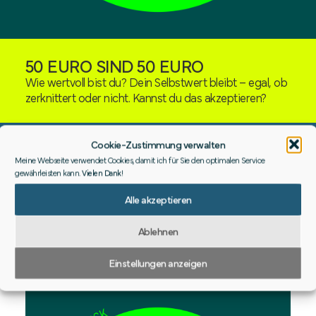
50 EURO SIND 50 EURO
Wie wertvoll bist du? Dein Selbstwert bleibt – egal, ob
zerknittert oder nicht. Kannst du das akzeptieren?
Cookie-Zustimmung verwalten
Meine Webseite verwendet Cookies, damit ich für Sie den optimalen Service
gewährleisten kann.
Vielen Dank
!
50 Euro bleiben 50 Euro, oder?!
Alle akzeptieren
Warum Selbstwert keine Frage von äußeren
Einflüssen ist…
Ablehnen
Wie wertvoll sind Sie?
Einstellungen anzeigen
Akzeptieren Sie sich genau so wie Sie sind?