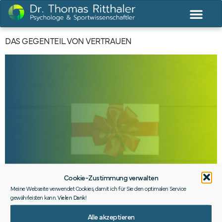
DAS GEGENTEIL VON VERTRAUEN
Cookie-Zustimmung verwalten
Meine Webseite verwendet Cookies, damit ich für Sie den optimalen Service
gewährleisten kann.
Vielen Dank
!
Eine Geschichte, die mich sehr berührte: Über Vertrauen,
Alle akzeptieren
Geschenke und Lernen fürs Leben …