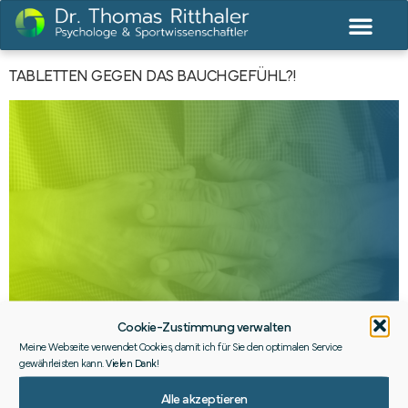
TABLETTEN GEGEN DAS BAUCHGEFÜHL?!
Cookie-Zustimmung verwalten
Meine Webseite verwendet Cookies, damit ich für Sie den optimalen Service
gewährleisten kann.
Vielen Dank
!
Symptome lindern oder Ursachen beseitigen? Vor dieser
Alle akzeptieren
Entscheidung stehen wir öfter, als es uns meist bewusst ist.