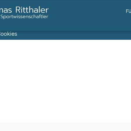
F
ookies