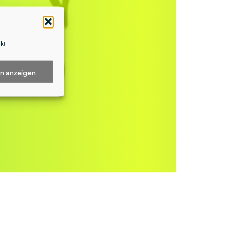
nk
!
en anzeigen