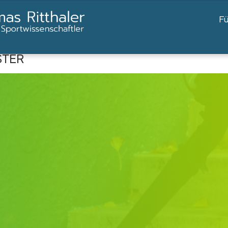
F
STER