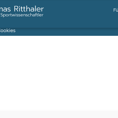
F
ookies